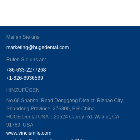
Mailen Sie uns:
marketing@hugedental.com
Rufen Sie uns an:
+86-633-2277268
+1-626-6936589
HINZUFÜGEN
No.68 Shanhai Road Donggang District, Rizhao City,
Shandong Province, 276800, P.R.China
HUGE Dental USA：20524 Carrey Rd. Walnut, CA
91789, USA
www.vincismile.com