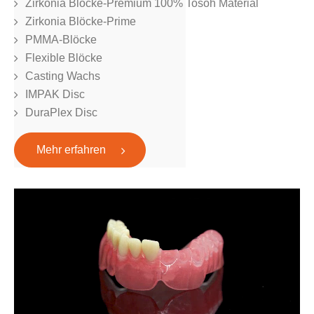
Zirkonia Blöcke-Premium 100% Tosoh Material
Zirkonia Blöcke-Prime
PMMA-Blöcke
Flexible Blöcke
Casting Wachs
IMPAK Disc
DuraPlex Disc
Mehr erfahren