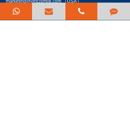
marketing@vincismile.com （USA）
HUGE Dental Singapore: 987 Serangoon Road
Singapore (328147)
LABSEITE
CHAIRSIDE
LÖSUNGEN
AKADEMIE
SCHNELLE LINKS