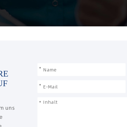
*
RE
UF
*
*
um uns
re
e