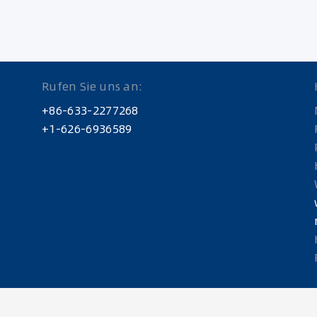
Rufen Sie uns an:
+86-633-2277268
+1-626-6936589