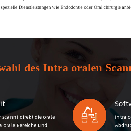
ie spezielle Dienstleistungen wie Endodontie oder Oral chirurgie anbi
swahl des Intra oralen Scan
it
Soft
 scannt direkt die orale
Intra 
a orale Bereiche und
Abdruc