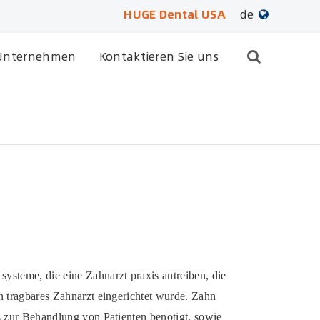
HUGE Dental USA
de
English
Unternehmen
Kontaktieren Sie uns
日本語
français
Deutsch
Español
русский
português
ysteme, die eine Zahnarzt praxis antreiben, die
العربية
n tragbares Zahnarzt eingerichtet wurde. Zahn
is zur Behandlung von Patienten benötigt, sowie