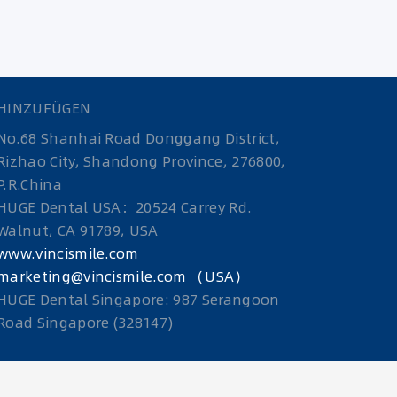
HINZUFÜGEN
No.68 Shanhai Road Donggang District,
Rizhao City, Shandong Province, 276800,
P.R.China
HUGE Dental USA：20524 Carrey Rd.
Walnut, CA 91789, USA
www.vincismile.com
marketing@vincismile.com （USA）
HUGE Dental Singapore: 987 Serangoon
Road Singapore (328147)