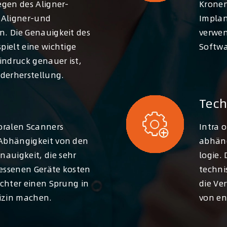
iegen des Aligner-
Kronen
 Aligner-und
Implan
n. Die Genauigkeit des
verwen
spielt eine wichtige
Softwa
Eindruck genauer ist,
ederherstellung.
Tech
 oralen Scanners
Intra o
 Abhängigkeit von den
abhäng
auigkeit, die sehr
logie.
messenen Geräte kosten
techni
eichter einen Sprung in
die Ve
izin machen.
von en