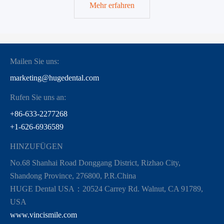
Mehr erfahren
Mailen Sie uns:
marketing@hugedental.com
Rufen Sie uns an:
+86-633-2277268
+1-626-6936589
HINZUFÜGEN
No.68 Shanhai Road Donggang District, Rizhao City,
Shandong Province, 276800, P.R.China
HUGE Dental USA：20524 Carrey Rd. Walnut, CA 91789,
USA
www.vincismile.com