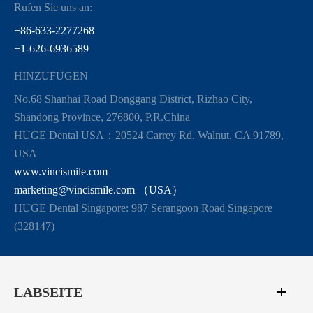
Rufen Sie uns an:
+86-633-2277268
+1-626-6936589
HINZUFÜGEN
No.68 Shanhai Road Donggang District, Rizhao City,
Shandong Province, 276800, P.R.China
HUGE Dental USA：20524 Carrey Rd. Walnut, CA 91789,
USA
www.vincismile.com
marketing@vincismile.com （USA）
HUGE Dental Singapore: 987 Serangoon Road Singapore
(328147)
LABSEITE