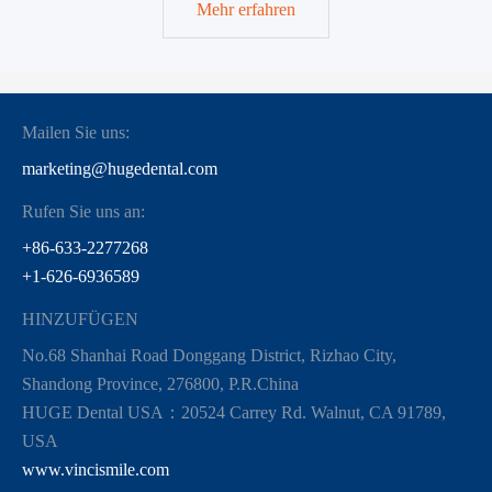
Mehr erfahren
Mailen Sie uns:
marketing@hugedental.com
Rufen Sie uns an:
+86-633-2277268
+1-626-6936589
HINZUFÜGEN
No.68 Shanhai Road Donggang District, Rizhao City,
Shandong Province, 276800, P.R.China
HUGE Dental USA：20524 Carrey Rd. Walnut, CA 91789,
USA
www.vincismile.com