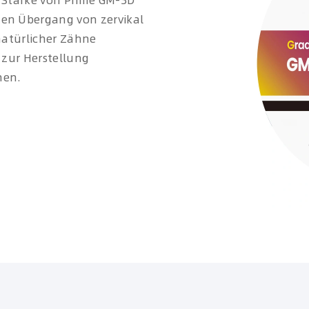
e Stärke von Prime GM-3D
hen Übergang von zervikal
 natürlicher Zähne
h zur Herstellung
nen.