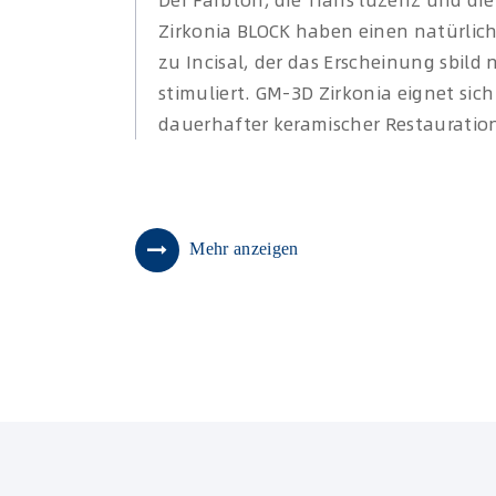
Der Farbton, die Trans luzenz und di
Zirkonia BLOCK haben einen natürlic
zu Incisal, der das Erscheinung sbild
stimuliert. GM-3D Zirkonia eignet sic
dauerhafter keramischer Restauratio
Mehr anzeigen