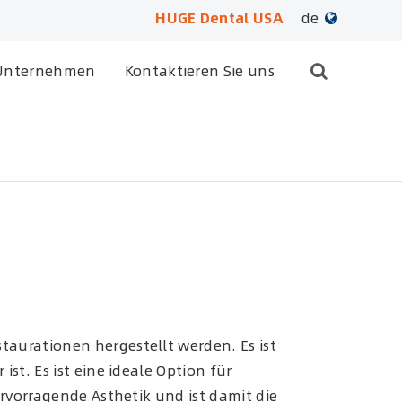
HUGE Dental USA
de
English
Unternehmen
Kontaktieren Sie uns
日本語
français
Deutsch
Español
русский
português
taurationen hergestellt werden. Es ist
st. Es ist eine ideale Option für
العربية
ervorragende Ästhetik und ist damit die