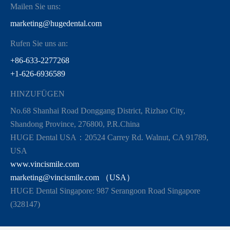
Mailen Sie uns:
marketing@hugedental.com
Rufen Sie uns an:
+86-633-2277268
+1-626-6936589
HINZUFÜGEN
No.68 Shanhai Road Donggang District, Rizhao City,
Shandong Province, 276800, P.R.China
HUGE Dental USA：20524 Carrey Rd. Walnut, CA 91789,
USA
www.vincismile.com
marketing@vincismile.com （USA）
HUGE Dental Singapore: 987 Serangoon Road Singapore
(328147)