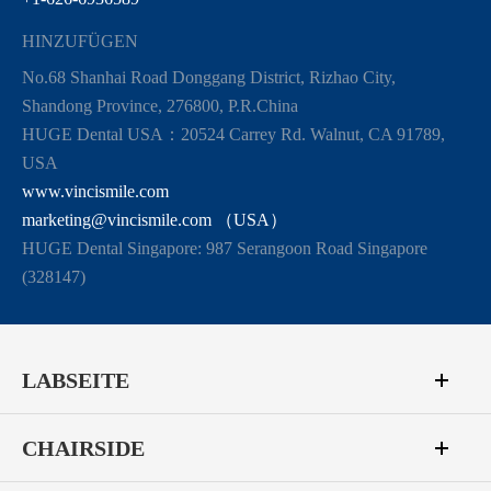
HINZUFÜGEN
No.68 Shanhai Road Donggang District, Rizhao City,
Shandong Province, 276800, P.R.China
HUGE Dental USA：20524 Carrey Rd. Walnut, CA 91789,
USA
www.vincismile.com
marketing@vincismile.com （USA）
HUGE Dental Singapore: 987 Serangoon Road Singapore
(328147)
LABSEITE
CHAIRSIDE