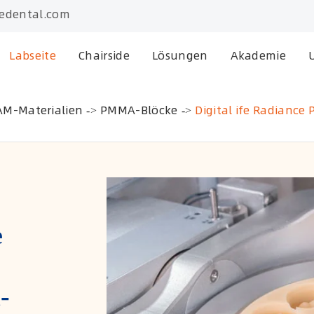
edental.com
Labseite
Chairside
Lösungen
Akademie
AM-Materialien
PMMA-Blöcke
Digital ife Radianc
e
-