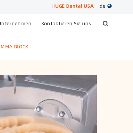
HUGE Dental USA
de
English
Unternehmen
Kontaktieren Sie uns
日本語
e PMMA BLOCK
français
Deutsch
Español
русский
português
العربية