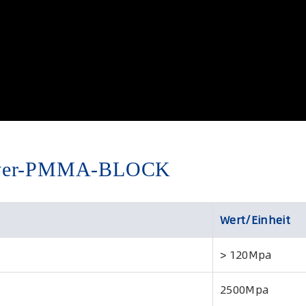
layer-PMMA-BLOCK
Wert/Einheit
> 120Mpa
2500Mpa