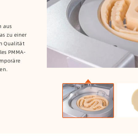
n aus
as zu einer
n Qualität
biles PMMA-
temporäre
len.