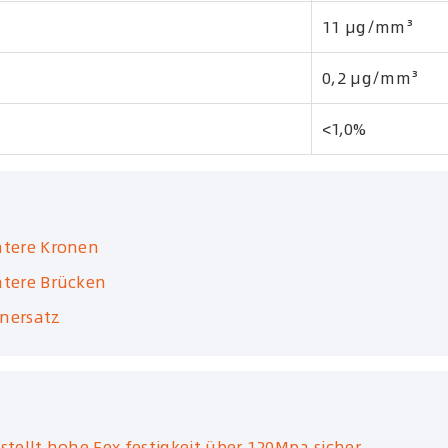
11 μg/mm³
0,2 μg/mm³
<1,0%
ntere Kronen
ntere Brücken
nersatz
tellt hohe Fex festigkeit über 120Mpa sicher,