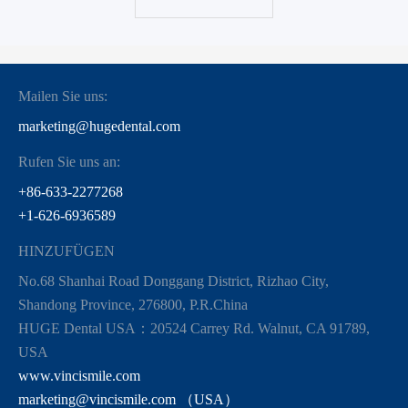
Mailen Sie uns:
marketing@hugedental.com
Rufen Sie uns an:
+86-633-2277268
+1-626-6936589
HINZUFÜGEN
No.68 Shanhai Road Donggang District, Rizhao City,
Shandong Province, 276800, P.R.China
HUGE Dental USA：20524 Carrey Rd. Walnut, CA 91789,
USA
www.vincismile.com
marketing@vincismile.com （USA）