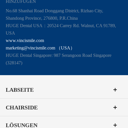
HINZUFÜGEN
No.68 Shanhai Road Donggang District, Rizhao City,
Shandong Province, 276800, P.R.China
HUGE Dental USA：20524 Carrey Rd. Walnut, CA 91789,
USA
www.vincismile.com
marketing@vincismile.com （USA）
HUGE Dental Singapore: 987 Serangoon Road Singapore
(328147)
LABSEITE
CHAIRSIDE
LÖSUNGEN