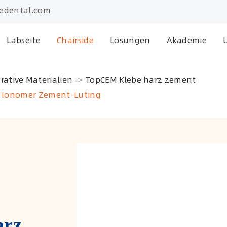
edental.com
Labseite
Chairside
Lösungen
Akademie
rative Materialien
TopCEM Klebe harz zement
s Ionomer Zement-Luting
rz