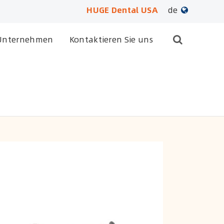
HUGE Dental USA
de
English
Unternehmen
Kontaktieren Sie uns
日本語
français
Deutsch
Español
русский
português
العربية