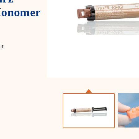
 Ionomer
it