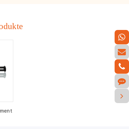
odukte
ement