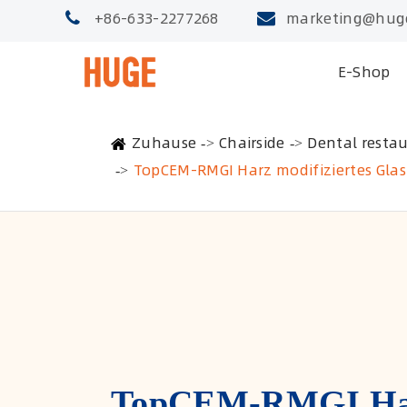
+86-633-2277268
marketing@hug
E-Shop
Zuhause
Chairside
Dental restau
TopCEM-RMGI Harz modifiziertes Gla
TopCEM-RMGI Ha