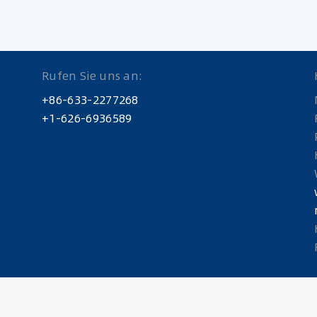
Rufen Sie uns an:
+86-633-2277268
+1-626-6936589