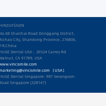
HINZUFÜGEN
No.68 Shanhai Road Donggang District,
Rizhao City, Shandong Province, 276800,
P.R.China
HUGE Dental USA：20524 Carrey Rd.
Walnut, CA 91789, USA
www.vincismile.com
marketing@vincismile.com （USA）
HUGE Dental Singapore: 987 Serangoon
Road Singapore (328147)