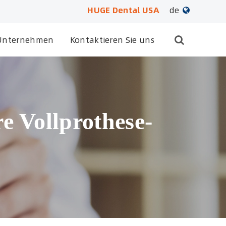
HUGE Dental USA
de
English
Unternehmen
Kontaktieren Sie uns
日本語
français
Deutsch
e Vollprothese-
Español
русский
português
العربية