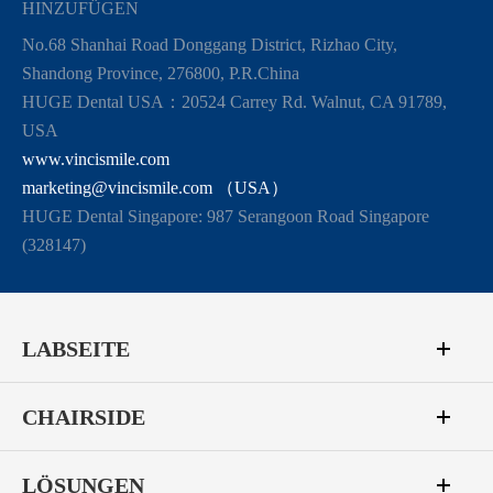
HINZUFÜGEN
No.68 Shanhai Road Donggang District, Rizhao City,
Shandong Province, 276800, P.R.China
HUGE Dental USA：20524 Carrey Rd. Walnut, CA 91789,
USA
www.vincismile.com
marketing@vincismile.com （USA）
HUGE Dental Singapore: 987 Serangoon Road Singapore
(328147)
LABSEITE
CHAIRSIDE
LÖSUNGEN