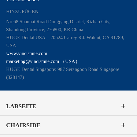
HINZUFÜGEN
No.68 Shanhai Road Donggang District, Rizhao City,
Shandong Province, 276800, P.R.China
HUGE Dental USA：20524 Carrey Rd. Walnut, CA 91789,
USA
www.vincismile.com
marketing@vincismile.com （USA）
HUGE Dental Singapore: 987 Serangoon Road Singapore
(328147)
LABSEITE
CHAIRSIDE