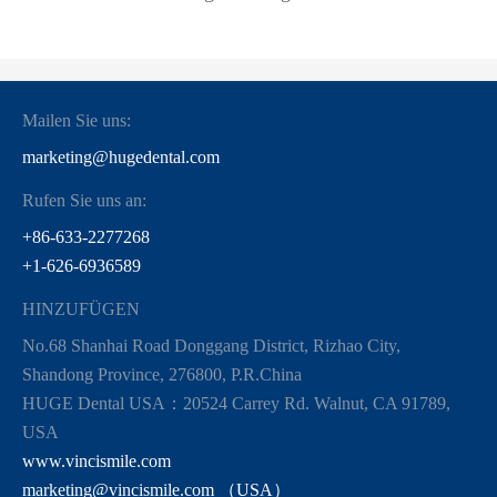
Mailen Sie uns:
marketing@hugedental.com
Rufen Sie uns an:
+86-633-2277268
+1-626-6936589
HINZUFÜGEN
No.68 Shanhai Road Donggang District, Rizhao City,
Shandong Province, 276800, P.R.China
HUGE Dental USA：20524 Carrey Rd. Walnut, CA 91789,
USA
www.vincismile.com
marketing@vincismile.com （USA）